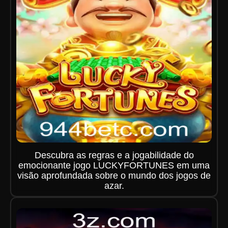
Descubra as regras e a jogabilidade do
emocionante jogo LUCKYFORTUNES em uma
visão aprofundada sobre o mundo dos jogos de
azar.