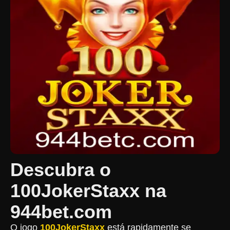
Descubra o
100JokerStaxx na
944bet.com
O jogo
100JokerStaxx
está rapidamente se