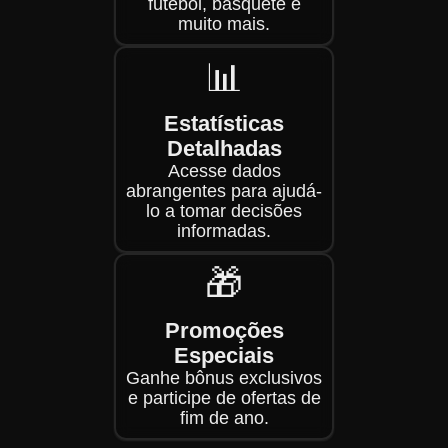
futebol, basquete e
muito mais.
📊
Estatísticas
Detalhadas
Acesse dados
abrangentes para ajudá-
lo a tomar decisões
informadas.
🎁
Promoções
Especiais
Ganhe bônus exclusivos
e participe de ofertas de
fim de ano.