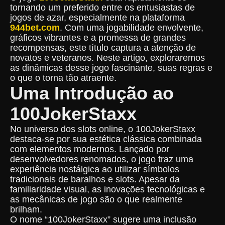
tornando um preferido entre os entusiastas de
jogos de azar, especialmente na plataforma
944bet.com
. Com uma jogabilidade envolvente,
gráficos vibrantes e a promessa de grandes
recompensas, este título captura a atenção de
novatos e veteranos. Neste artigo, exploraremos
as dinâmicas desse jogo fascinante, suas regras e
o que o torna tão atraente.
Uma Introdução ao
100JokerStaxx
No universo dos slots online, o 100JokerStaxx
destaca-se por sua estética clássica combinada
com elementos modernos. Lançado por
desenvolvedores renomados, o jogo traz uma
experiência nostálgica ao utilizar símbolos
tradicionais de baralhos e slots. Apesar da
familiaridade visual, as inovações tecnológicas e
as mecânicas de jogo são o que realmente
brilham.
O nome “100JokerStaxx” sugere uma inclusão