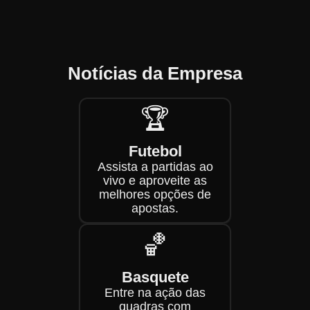
Notícias da Empresa
🏆
Futebol
Assista a partidas ao
vivo e aproveite as
melhores opções de
apostas.
🏀
Basquete
Entre na ação das
quadras com