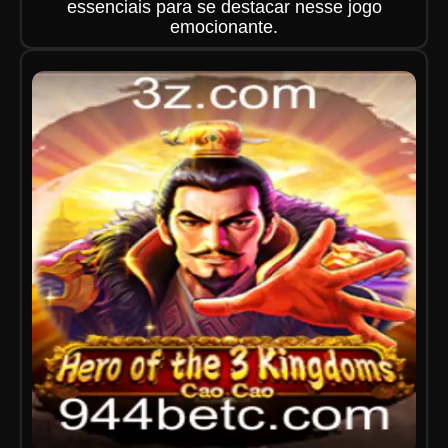
essenciais para se destacar nesse jogo
emocionante.