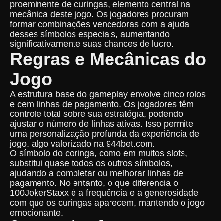
proeminente de curingas, elemento central na
mecânica deste jogo. Os jogadores procuram
formar combinações vencedoras com a ajuda
desses símbolos especiais, aumentando
significativamente suas chances de lucro.
Regras e Mecânicas do
Jogo
A estrutura base do gameplay envolve cinco rolos
e cem linhas de pagamento. Os jogadores têm
controle total sobre sua estratégia, podendo
ajustar o número de linhas ativas. Isso permite
uma personalização profunda da experiência de
jogo, algo valorizado na 944bet.com.
O símbolo do coringa, como em muitos slots,
substitui quase todos os outros símbolos,
ajudando a completar ou melhorar linhas de
pagamento. No entanto, o que diferencia o
100JokerStaxx é a frequência e a generosidade
com que os curingas aparecem, mantendo o jogo
emocionante.