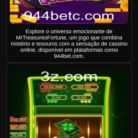
Explore o universo emocionante de
MrTreasuresFortune, um jogo que combina
mistério e tesouros com a sensação de cassino
online, disponível em plataformas como
944bet.com.