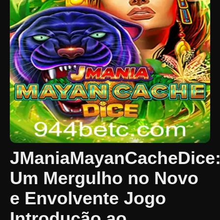
JManiaMayanCacheDice
Um Mergulho no Novo
e Envolvente Jogo
Introdução ao