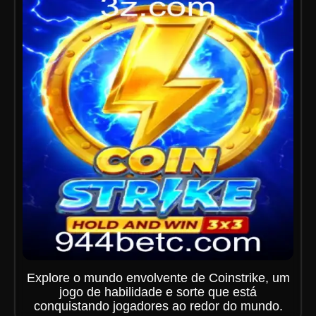
Explore o mundo envolvente de Coinstrike, um
jogo de habilidade e sorte que está
conquistando jogadores ao redor do mundo.