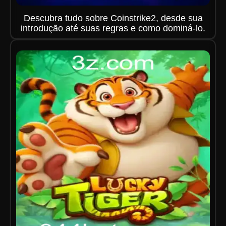
Descubra tudo sobre Coinstrike2, desde sua
introdução até suas regras e como dominá-lo.