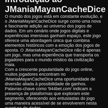
JManiaMayanCacheDice
O mundo dos jogos está em constante evolução, e
o JManiaMayanCacheDice surge como uma nova
e fascinante adição ao universo dos jogos de
dados. Em um cenário onde jogos digitais e
experiências imersivas ganham espaço, este jogo
oferece uma abordagem única que combina
elementos históricos com a emoção dos jogos de
aposta. O JManiaMayanCacheDice não é apenas
um jogo, mas uma experiência que transporta os
jogadores para o mundo místico da civilização
maia.
Com a crescente popularidade do jogo online,
muitos jogadores encontram no
JManiaMayanCacheDice uma oportunidade de
diversão aliada à possibilidade de ganhos.
Palavras-chave como '944bet.com' indicam a
presença de plataformas que exploram este
segmento, oferecendo aos entusiastas do jogo
uma maneira acessível de se envolverem nesta