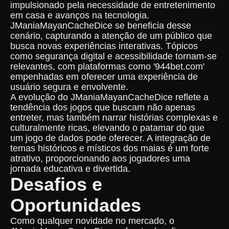
impulsionado pela necessidade de entretenimento
em casa e avanços na tecnologia.
JManiaMayanCacheDice se beneficia desse
cenário, capturando a atenção de um público que
busca novas experiências interativas. Tópicos
como segurança digital e acessibilidade tornam-se
relevantes, com plataformas como '944bet.com'
empenhadas em oferecer uma experiência de
usuário segura e envolvente.
A evolução do JManiaMayanCacheDice reflete a
tendência dos jogos que buscam não apenas
entreter, mas também narrar histórias complexas e
culturalmente ricas, elevando o patamar do que
um jogo de dados pode oferecer. A integração de
temas históricos e místicos dos maias é um forte
atrativo, proporcionando aos jogadores uma
jornada educativa e divertida.
Desafios e
Oportunidades
Como qualquer novidade no mercado, o