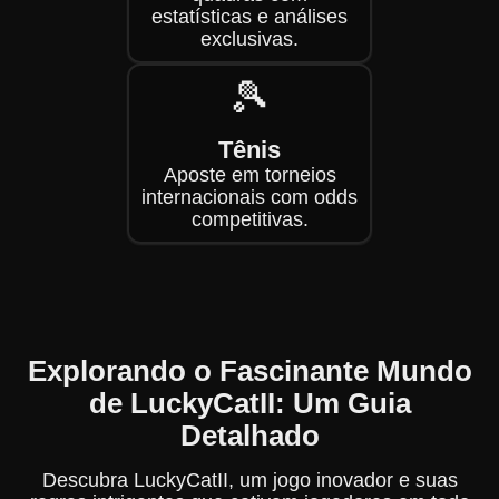
estatísticas e análises
exclusivas.
🎾
Tênis
Aposte em torneios
internacionais com odds
competitivas.
Explorando o Fascinante Mundo
de LuckyCatII: Um Guia
Detalhado
Descubra LuckyCatII, um jogo inovador e suas