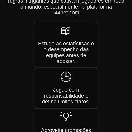
regras intrigantes que cativam jogadores em todo
o mundo, especialmente na plataforma
944bet.com.
📖
Estude as estatísticas e
o desempenho das
equipes antes de
apostar.
🕒
Jogue com
responsabilidade e
defina limites claros.
💡
Aproveite promoções