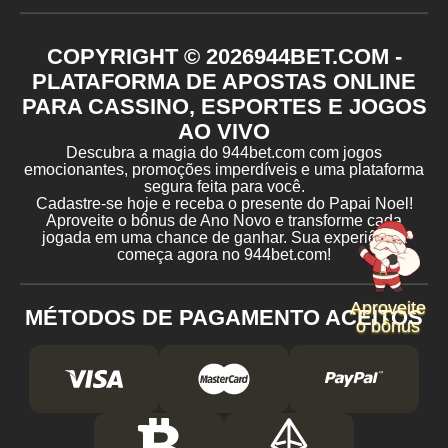
COPYRIGHT ©
2026
944BET.COM -
PLATAFORMA DE APOSTAS ONLINE
PARA CASSINO, ESPORTES E JOGOS
AO VIVO
Descubra a magia do 944bet.com com jogos
emocionantes, promoções imperdíveis e uma plataforma
segura feita para você.
Cadastre-se hoje e receba o presente do Papai Noel!
Aproveite o bônus de Ano Novo e transforme cada
jogada em uma chance de ganhar. Sua experiência
começa agora no 944bet.com!
Aproveite
MÉTODOS DE PAGAMENTO ACEITOS
o bônus