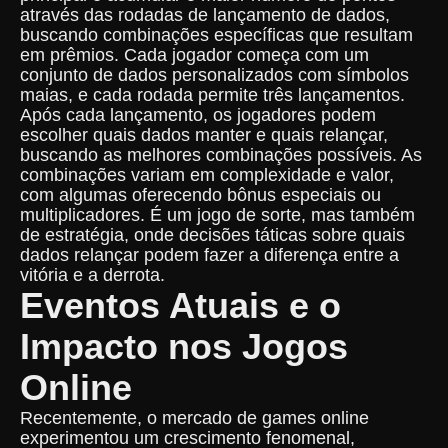
através das rodadas de lançamento de dados,
buscando combinações específicas que resultam
em prêmios. Cada jogador começa com um
conjunto de dados personalizados com símbolos
maias, e cada rodada permite três lançamentos.
Após cada lançamento, os jogadores podem
escolher quais dados manter e quais relançar,
buscando as melhores combinações possíveis. As
combinações variam em complexidade e valor,
com algumas oferecendo bônus especiais ou
multiplicadores. É um jogo de sorte, mas também
de estratégia, onde decisões táticas sobre quais
dados relançar podem fazer a diferença entre a
vitória e a derrota.
Eventos Atuais e o
Impacto nos Jogos
Online
Recentemente, o mercado de games online
experimentou um crescimento fenomenal,