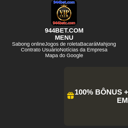
944BET.COM
MENU
Sabong online
Jogos de roleta
Bacará
Mahjong
Contrato Usuário
Notícias da Empresa
Mapa do Google
100% BÔNUS + 
EM