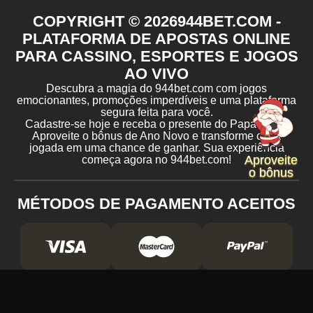
COPYRIGHT ©
2026
944BET.COM -
PLATAFORMA DE APOSTAS ONLINE
PARA CASSINO, ESPORTES E JOGOS
AO VIVO
Descubra a magia do 944bet.com com jogos
emocionantes, promoções imperdíveis e uma plataforma
segura feita para você.
Cadastre-se hoje e receba o presente do Papai Noel!
Aproveite o bônus de Ano Novo e transforme cada
jogada em uma chance de ganhar. Sua experiência
Aproveite
começa agora no 944bet.com!
o bônus
MÉTODOS DE PAGAMENTO ACEITOS