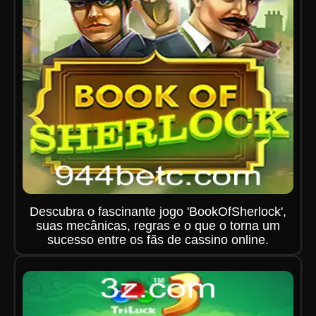
Descubra o fascinante jogo 'BookOfSherlock',
suas mecânicas, regras e o que o torna um
sucesso entre os fãs de cassino online.