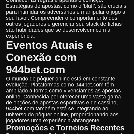
Conhecer as regras é apenas o começo.
Estratégias de apostas, como o 'bluff', são cruciais
para intimidar os adversários e manipular o jogo a
seu favor. Compreender o comportamento dos
outros jogadores e gerenciar seu stack de fichas
são habilidades que se desenvolvem com a
experiência.
Eventos Atuais e
Conexão com
944bet.com
O mundo do pôquer online está em constante
evolução. Plataformas como 944bet.com têm
ampliado a forma como vivenciamos as apostas
online. Conhecida por oferecer uma vasta gama
de opções de apostas esportivas e de cassino,
944bet.com também está se integrando ao
universo do pôquer online, proporcionando aos
jogadores uma experiência abrangente.
Promoções e Torneios Recentes