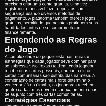
precisam criar uma conta gratuita. Uma vez
registrado, é possível fazer depósitos com
segurança usando diversos métodos de
pagamento. A plataforma também oferece jogos
gratuitos, permitindo que novatos pratiquem suas
habilidades antes de se comprometerem
financeiramente.
Entendendo as Regras
do Jogo
A complexidade do pôquer está nas regras e
estratégias que cada jogador deve dominar para
se sobressair. No Texas Hold'em, cada jogador
recebe duas cartas pessoais, enquanto cinco
cartas comunitárias são distribuídas na mesa. A
combinação de cartas mais forte determina o
vencedor. Já no Omaha, os jogadores recebem
quatro cartas, mas devem usar exatamente duas
delas junto com três cartas comunitárias.
Estratégias Essenciais