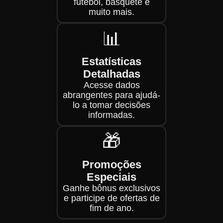
futebol, basquete e
muito mais.
📊
Estatísticas
Detalhadas
Acesse dados
abrangentes para ajudá-
lo a tomar decisões
informadas.
🎁
Promoções
Especiais
Ganhe bônus exclusivos
e participe de ofertas de
fim de ano.