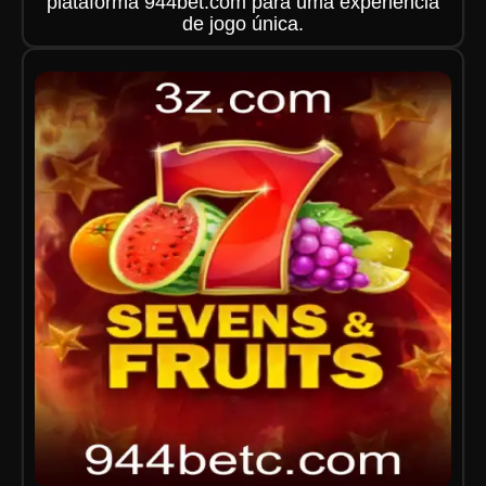
plataforma 944bet.com para uma experiência
de jogo única.