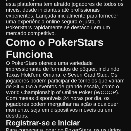
esta plataforma tem atraído jogadores de todos os
níveis, desde iniciantes até profissionais
experientes. Lançada inicialmente para fornecer
uma experiência online segura e justa, o
PokerStars rapidamente se destacou em um
mercado competitivo.
Como o PokerStars
Funciona
O PokerStars oferece uma variedade
impressionante de formatos de pôquer, incluindo
Texas Hold'em, Omaha, e Seven Card Stud. Os
jogadores podem participar de torneios que variam
de Sit & Go a eventos de grande escala, como o
World Championship of Online Poker (WCOOP).
Com mesas disponíveis 24 horas por dia, os
jogadores podem mergulhar na ação a qualquer
momento, seja em dispositivos móveis ou em
desktops.
Registrar-se e Iniciar
Para começar a jogar no PokerStars, os usuários