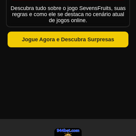
Descubra tudo sobre o jogo SevensFruits, suas
regras e como ele se destaca no cenário atual
de jogos online.
Jogue Agora e Descubra Surpresas