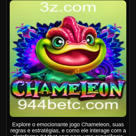
Explore o emocionante jogo Chameleon, suas
regras e estratégias, e como ele interage com a