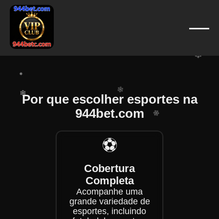
❄
❄
❄
❄
❄
❄
Por que escolher esportes na
944bet.com
❄
❄
❄
⚽
❄
Cobertura
Completa
Acompanhe uma
grande variedade de
esportes, incluindo