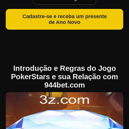
Cadastre-se e receba um presente
de Ano Novo
Introdução e Regras do Jogo
PokerStars e sua Relação com
944bet.com