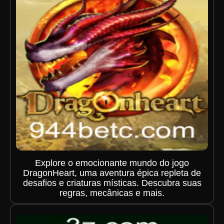
Explore o emocionante mundo do jogo
DragonHeart, uma aventura épica repleta de
desafios e criaturas místicas. Descubra suas
regras, mecânicas e mais.