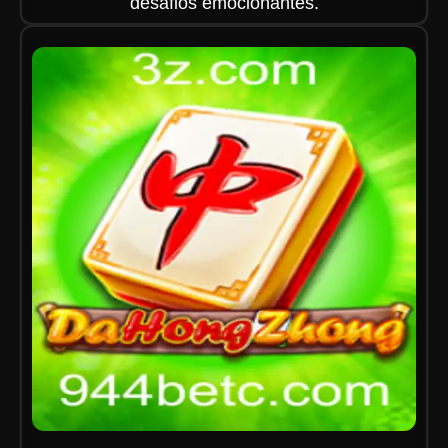
desafios emocionantes.