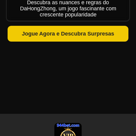
Descubra as nuances e regras do
DaHongZhong, um jogo fascinante com
crescente popularidade
Jogue Agora e Descubra Surpresas