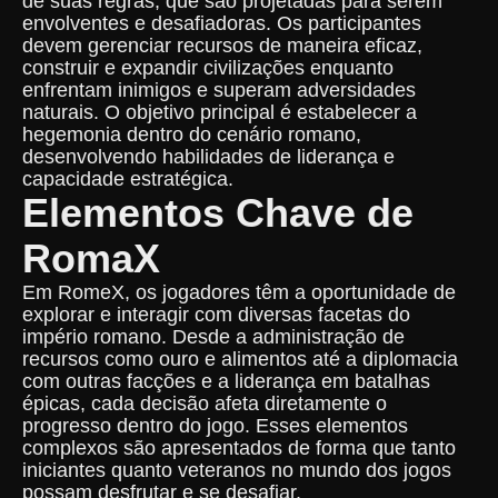
de suas regras, que são projetadas para serem
envolventes e desafiadoras. Os participantes
devem gerenciar recursos de maneira eficaz,
construir e expandir civilizações enquanto
enfrentam inimigos e superam adversidades
naturais. O objetivo principal é estabelecer a
hegemonia dentro do cenário romano,
desenvolvendo habilidades de liderança e
capacidade estratégica.
Elementos Chave de
RomaX
Em RomeX, os jogadores têm a oportunidade de
explorar e interagir com diversas facetas do
império romano. Desde a administração de
recursos como ouro e alimentos até a diplomacia
com outras facções e a liderança em batalhas
épicas, cada decisão afeta diretamente o
progresso dentro do jogo. Esses elementos
complexos são apresentados de forma que tanto
iniciantes quanto veteranos no mundo dos jogos
possam desfrutar e se desafiar.