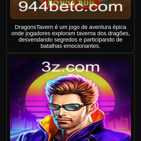
DragonsTavern é um jogo de aventura épica
onde jogadores exploram taverna dos dragões,
desvendando segredos e participando de
batalhas emocionantes.