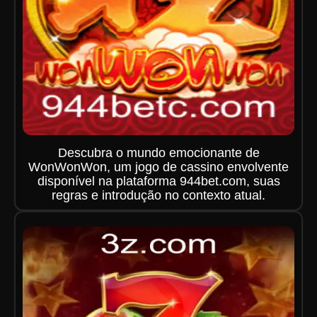
Descubra o mundo emocionante de
WonWonWon, um jogo de cassino envolvente
disponível na plataforma 944bet.com, suas
regras e introdução no contexto atual.