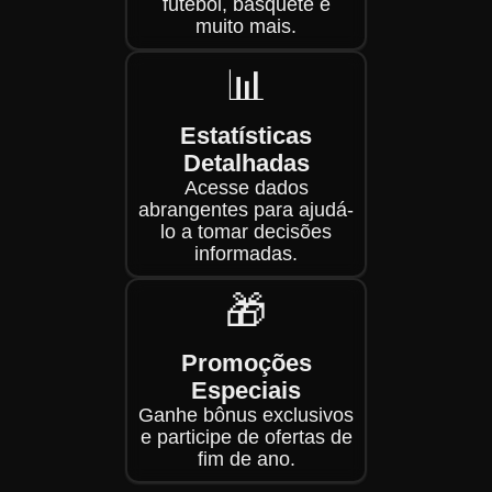
futebol, basquete e
muito mais.
📊
Estatísticas
Detalhadas
Acesse dados
abrangentes para ajudá-
lo a tomar decisões
informadas.
🎁
Promoções
Especiais
Ganhe bônus exclusivos
e participe de ofertas de
fim de ano.