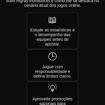
suas regras inovadoras e como ele se destaca no
cenário atual dos jogos online.
📖
Estude as estatísticas e
o desempenho das
equipes antes de
apostar.
🕒
Jogue com
responsabilidade e
defina limites claros.
💡
Aproveite promoções
sazonais para