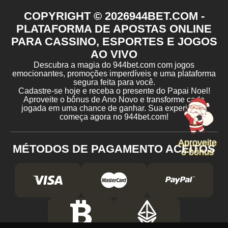
COPYRIGHT ©
2026
944BET.COM -
PLATAFORMA DE APOSTAS ONLINE
PARA CASSINO, ESPORTES E JOGOS
AO VIVO
Descubra a magia do 944bet.com com jogos
emocionantes, promoções imperdíveis e uma plataforma
segura feita para você.
Cadastre-se hoje e receba o presente do Papai Noel!
Aproveite o bônus de Ano Novo e transforme cada
jogada em uma chance de ganhar. Sua experiência
começa agora no 944bet.com!
Aproveite
MÉTODOS DE PAGAMENTO ACEITOS
o bônus