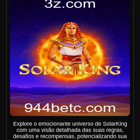
Explore o emocionante universo de SolarKing
com uma visão detalhada das suas regras,
desafios e recompensas, potencializando sua