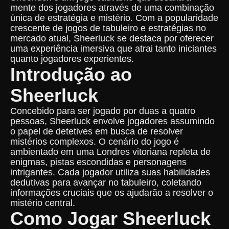
mente dos jogadores através de uma combinação
única de estratégia e mistério. Com a popularidade
crescente de jogos de tabuleiro e estratégias no
mercado atual, Sheerluck se destaca por oferecer
uma experiência imersiva que atrai tanto iniciantes
quanto jogadores experientes.
Introdução ao
Sheerluck
Concebido para ser jogado por duas a quatro
pessoas, Sheerluck envolve jogadores assumindo
o papel de detetives em busca de resolver
mistérios complexos. O cenário do jogo é
ambientado em uma Londres vitoriana repleta de
enigmas, pistas escondidas e personagens
intrigantes. Cada jogador utiliza suas habilidades
dedutivas para avançar no tabuleiro, coletando
informações cruciais que os ajudarão a resolver o
mistério central.
Como Jogar Sheerluck