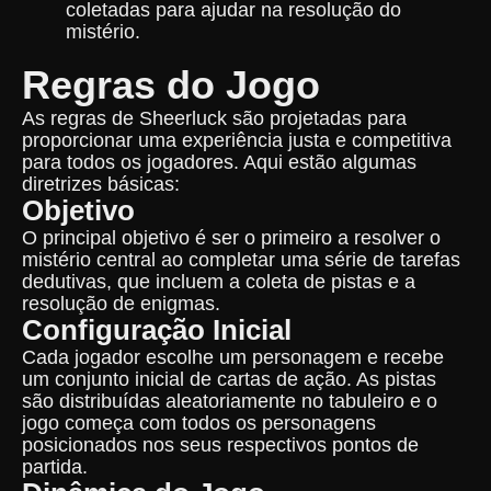
coletadas para ajudar na resolução do
mistério.
Regras do Jogo
As regras de Sheerluck são projetadas para
proporcionar uma experiência justa e competitiva
para todos os jogadores. Aqui estão algumas
diretrizes básicas:
Objetivo
O principal objetivo é ser o primeiro a resolver o
mistério central ao completar uma série de tarefas
dedutivas, que incluem a coleta de pistas e a
resolução de enigmas.
Configuração Inicial
Cada jogador escolhe um personagem e recebe
um conjunto inicial de cartas de ação. As pistas
são distribuídas aleatoriamente no tabuleiro e o
jogo começa com todos os personagens
posicionados nos seus respectivos pontos de
partida.