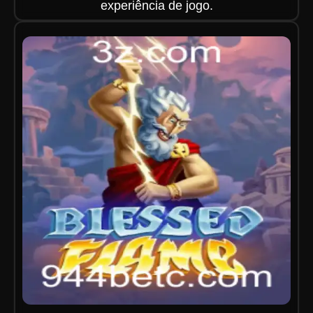
experiência de jogo.