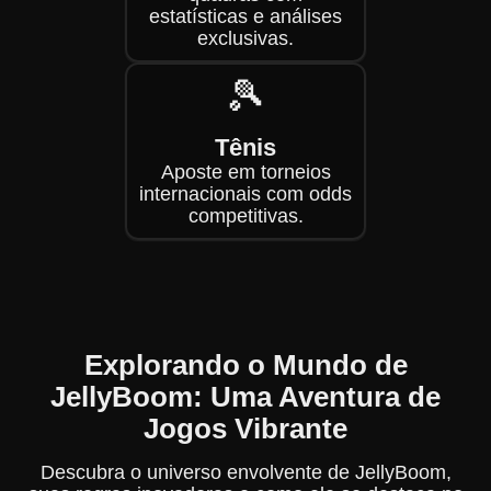
estatísticas e análises
exclusivas.
🎾
Tênis
Aposte em torneios
internacionais com odds
competitivas.
Explorando o Mundo de
JellyBoom: Uma Aventura de
Jogos Vibrante
Descubra o universo envolvente de JellyBoom,