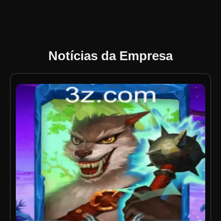
Notícias da Empresa