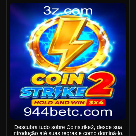
Descubra tudo sobre Coinstrike2, desde sua
introdução até suas regras e como dominá-lo.