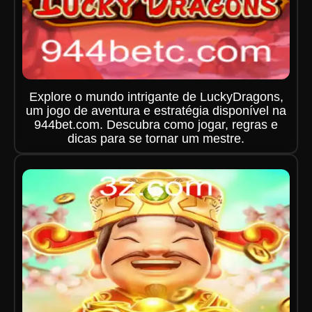
Explore o mundo intrigante de LuckyDragons,
um jogo de aventura e estratégia disponível na
944bet.com. Descubra como jogar, regras e
dicas para se tornar um mestre.