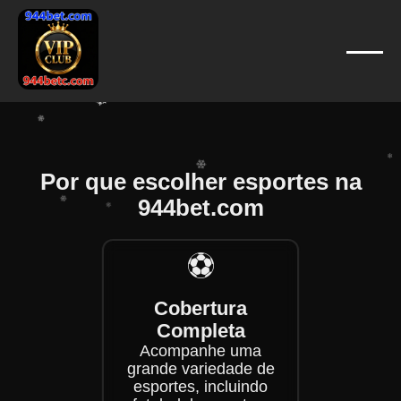
❄
❄
❄
❄
❄
❄
❄
Por que escolher esportes na
❄
❄
944bet.com
❄
❄
⚽
❄
❄
Cobertura
Completa
Acompanhe uma
grande variedade de
esportes, incluindo