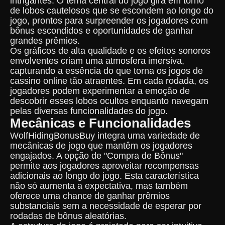
intrigantes. O tema central do jogo gira em torno
de lobos cautelosos que se escondem ao longo do
jogo, prontos para surpreender os jogadores com
bônus escondidos e oportunidades de ganhar
grandes prêmios.
Os gráficos de alta qualidade e os efeitos sonoros
envolventes criam uma atmosfera imersiva,
capturando a essência do que torna os jogos de
cassino online tão atraentes. Em cada rodada, os
jogadores podem experimentar a emoção de
descobrir esses lobos ocultos enquanto navegam
pelas diversas funcionalidades do jogo.
Mecânicas e Funcionalidades
WolfHidingBonusBuy integra uma variedade de
mecânicas de jogo que mantêm os jogadores
engajados. A opção de "Compra de Bônus"
permite aos jogadores aproveitar recompensas
adicionais ao longo do jogo. Esta característica
não só aumenta a expectativa, mas também
oferece uma chance de ganhar prêmios
substanciais sem a necessidade de esperar por
rodadas de bônus aleatórias.