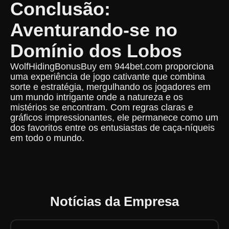
Conclusão:
Aventurando-se no
Domínio dos Lobos
WolfHidingBonusBuy em 944bet.com proporciona
uma experiência de jogo cativante que combina
sorte e estratégia, mergulhando os jogadores em
um mundo intrigante onde a natureza e os
mistérios se encontram. Com regras claras e
gráficos impressionantes, ele permanece como um
dos favoritos entre os entusiastas de caça-níqueis
em todo o mundo.
Notícias da Empresa