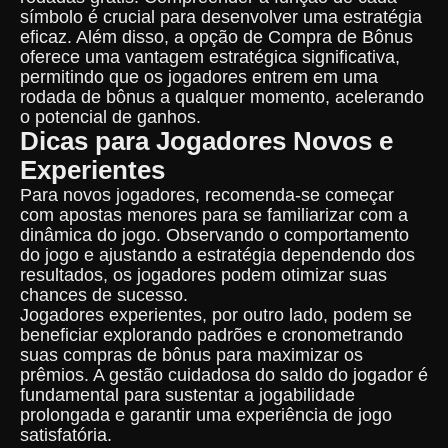
símbolo é crucial para desenvolver uma estratégia
eficaz. Além disso, a opção de Compra de Bônus
oferece uma vantagem estratégica significativa,
permitindo que os jogadores entrem em uma
rodada de bônus a qualquer momento, acelerando
o potencial de ganhos.
Dicas para Jogadores Novos e
Experientes
Para novos jogadores, recomenda-se começar
com apostas menores para se familiarizar com a
dinâmica do jogo. Observando o comportamento
do jogo e ajustando a estratégia dependendo dos
resultados, os jogadores podem otimizar suas
chances de sucesso.
Jogadores experientes, por outro lado, podem se
beneficiar explorando padrões e cronometrando
suas compras de bônus para maximizar os
prêmios. A gestão cuidadosa do saldo do jogador é
fundamental para sustentar a jogabilidade
prolongada e garantir uma experiência de jogo
satisfatória.