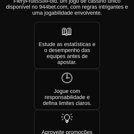
FieryFruitsSixFold, um jogo de cassino único
disponível no 944bet.com, com regras intrigantes e
uma jogabilidade envolvente.
📖
Estude as estatísticas e
o desempenho das
equipes antes de
apostar.
🕒
Jogue com
responsabilidade e
defina limites claros.
💡
Aproveite promoções