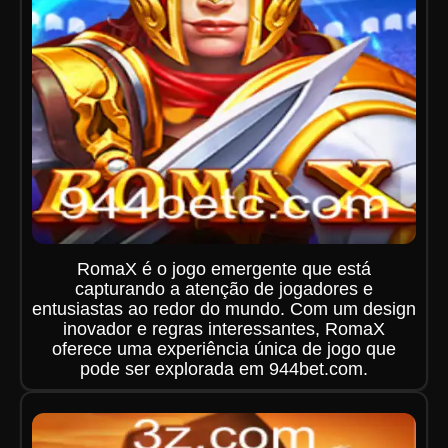
RomaX é o jogo emergente que está
capturando a atenção de jogadores e
entusiastas ao redor do mundo. Com um design
inovador e regras interessantes, RomaX
oferece uma experiência única de jogo que
pode ser explorada em 944bet.com.