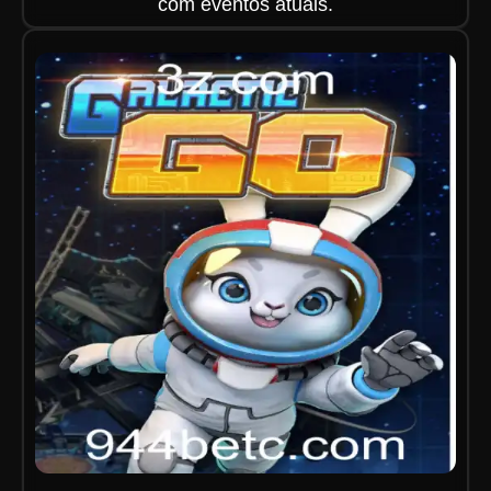
com eventos atuais.