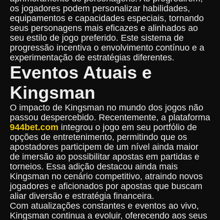
os jogadores podem personalizar habilidades,
equipamentos e capacidades especiais, tornando
seus personagens mais eficazes e alinhados ao
seu estilo de jogo preferido. Este sistema de
progressão incentiva o envolvimento contínuo e a
experimentação de estratégias diferentes.
Eventos Atuais e
Kingsman
O impacto de Kingsman no mundo dos jogos não
passou despercebido. Recentemente, a plataforma
944bet.com
integrou o jogo em seu portfólio de
opções de entretenimento, permitindo que os
apostadores participem de um nível ainda maior
de imersão ao possibilitar apostas em partidas e
torneios. Essa adição destacou ainda mais
Kingsman no cenário competitivo, atraindo novos
jogadores e aficionados por apostas que buscam
aliar diversão e estratégia financeira.
Com atualizações constantes e eventos ao vivo,
Kingsman continua a evoluir, oferecendo aos seus