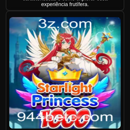
experiência frutífera.