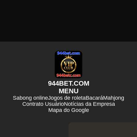
944BET.COM
MENU
Sabong online
Jogos de roleta
Bacará
Mahjong
Contrato Usuário
Notícias da Empresa
Mapa do Google