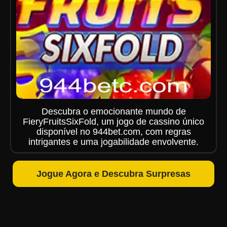
Descubra o emocionante mundo de
FieryFruitsSixFold, um jogo de cassino único
disponível no 944bet.com, com regras
intrigantes e uma jogabilidade envolvente.
Jogue Agora e Descubra Surpresas