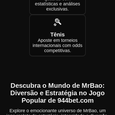
estatísticas e análises
exclusivas.
🎾
Tênis
Aposte em torneios
internacionais com odds
competitivas.
Descubra o Mundo de MrBao:
Diversão e Estratégia no Jogo
Popular de 944bet.com
Explore o emocionante universo de MrBao, um