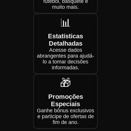
futebol, basquete e
muito mais.
📊
Estatísticas
Detalhadas
Acesse dados
abrangentes para ajudá-
lo a tomar decisões
informadas.
🎁
Promoções
Especiais
Ganhe bônus exclusivos
e participe de ofertas de
fim de ano.