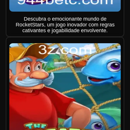
Descubra o emocionante mundo de
RocketStars, um jogo inovador com regras
cativantes e jogabilidade envolvente.