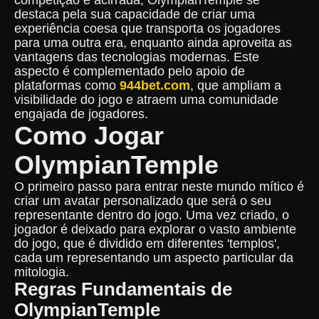
competição é acirrada, OlympianTemple se
destaca pela sua capacidade de criar uma
experiência coesa que transporta os jogadores
para uma outra era, enquanto ainda aproveita as
vantagens das tecnologias modernas. Este
aspecto é complementado pelo apoio de
plataformas como
944bet.com
, que ampliam a
visibilidade do jogo e atraem uma comunidade
engajada de jogadores.
Como Jogar
OlympianTemple
O primeiro passo para entrar neste mundo mítico é
criar um avatar personalizado que será o seu
representante dentro do jogo. Uma vez criado, o
jogador é deixado para explorar o vasto ambiente
do jogo, que é dividido em diferentes 'templos',
cada um representando um aspecto particular da
mitologia.
Regras Fundamentais de
OlympianTemple