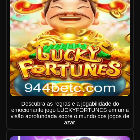
Descubra as regras e a jogabilidade do
emocionante jogo LUCKYFORTUNES em uma
visão aprofundada sobre o mundo dos jogos de
azar.