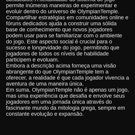
permite inúmeras maneiras de experimentar e
evoluir dentro do universo de OlympianTemple.
Compartilhar estratégias em comunidades online e
fóruns dedicados ajuda a construir uma sólida
base de conhecimento que novos jogadores
podem usar para se familiarizar com o ambiente
do jogo. Este aspecto social é crucial para o
sucesso e longevidade do jogo, permitindo que
jogadores de todos os níveis de habilidade
participem e evoluam.
Embora a descrição acima forneça uma visão
abrangente do que OlympianTemple tem a
oferecer, a realidade é que cada jogador vivencia a
aventura de uma maneira única.
Em suma, OlympianTemple não é apenas um jogo,
mas uma experiência que desafia e envolve seus
jogadores em uma jornada única através do
fascinante mundo da mitologia grega, sempre em
constante evolução e expansão.