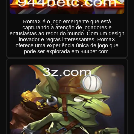
RomaX é o jogo emergente que está
capturando a atenção de jogadores e
entusiastas ao redor do mundo. Com um design
inovador e regras interessantes, RomaX
oferece uma experiência única de jogo que
pode ser explorada em 944bet.com.