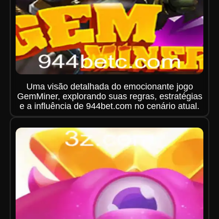
Uma visão detalhada do emocionante jogo
GemMiner, explorando suas regras, estratégias
e a influência de 944bet.com no cenário atual.