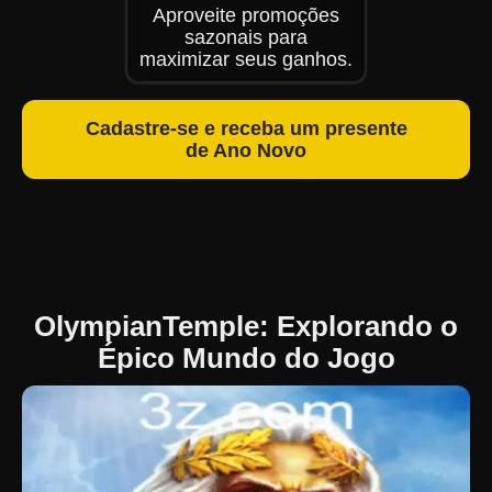
Aproveite promoções
sazonais para
maximizar seus ganhos.
Cadastre-se e receba um presente
de Ano Novo
OlympianTemple: Explorando o
Épico Mundo do Jogo