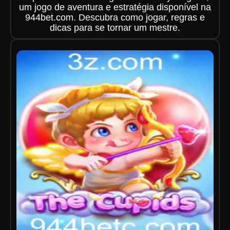
um jogo de aventura e estratégia disponível na
944bet.com. Descubra como jogar, regras e
dicas para se tornar um mestre.