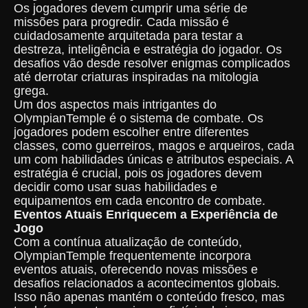
Os jogadores devem cumprir uma série de
missões para progredir. Cada missão é
cuidadosamente arquitetada para testar a
destreza, inteligência e estratégia do jogador. Os
desafios vão desde resolver enigmas complicados
até derrotar criaturas inspiradas na mitologia
grega.
Um dos aspectos mais intrigantes do
OlympianTemple é o sistema de combate. Os
jogadores podem escolher entre diferentes
classes, como guerreiros, magos e arqueiros, cada
um com habilidades únicas e atributos especiais. A
estratégia é crucial, pois os jogadores devem
decidir como usar suas habilidades e
equipamentos em cada encontro de combate.
Eventos Atuais Enriquecem a Experiência de
Jogo
Com a contínua atualização de conteúdo,
OlympianTemple frequentemente incorpora
eventos atuais, oferecendo novas missões e
desafios relacionados a acontecimentos globais.
Isso não apenas mantém o conteúdo fresco, mas