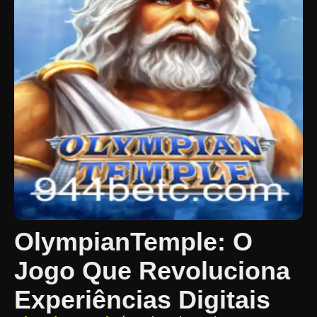
OlympianTemple: O
Jogo Que Revoluciona
Experiências Digitais