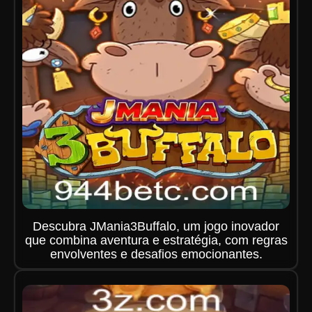
Descubra JMania3Buffalo, um jogo inovador
que combina aventura e estratégia, com regras
envolventes e desafios emocionantes.