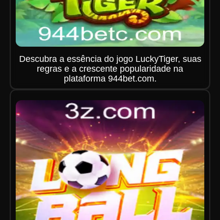
Descubra a essência do jogo LuckyTiger, suas
regras e a crescente popularidade na
plataforma 944bet.com.