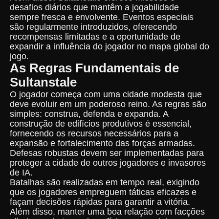
desafios diários que mantêm a jogabilidade
sempre fresca e envolvente. Eventos especiais
são regularmente introduzidos, oferecendo
recompensas limitadas e a oportunidade de
expandir a influência do jogador no mapa global do
jogo.
As Regras Fundamentais de
Sultanstale
O jogador começa com uma cidade modesta que
deve evoluir em um poderoso reino. As regras são
simples: construa, defenda e expanda. A
construção de edifícios produtivos é essencial,
fornecendo os recursos necessários para a
expansão e fortalecimento das forças armadas.
Defesas robustas devem ser implementadas para
proteger a cidade de outros jogadores e invasores
de IA.
Batalhas são realizadas em tempo real, exigindo
que os jogadores empreguem táticas eficazes e
façam decisões rápidas para garantir a vitória.
Além disso, manter uma boa relação com facções