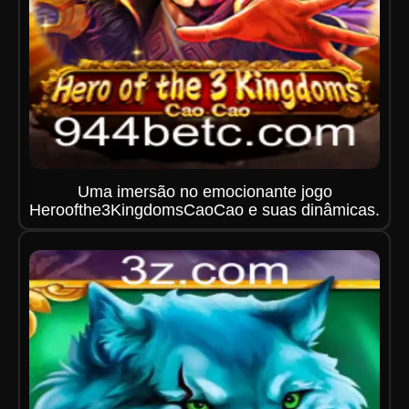
Uma imersão no emocionante jogo
Heroofthe3KingdomsCaoCao e suas dinâmicas.