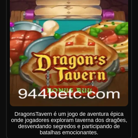
DragonsTavern é um jogo de aventura épica
onde jogadores exploram taverna dos dragões,
desvendando segredos e participando de
batalhas emocionantes.