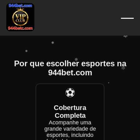
❄
❄
❄
❄
❄
❄
❄
❄
Por que escolher esportes na
❄
944bet.com
❄
❄
⚽
❄
Cobertura
❄
Completa
Acompanhe uma
grande variedade de
esportes, incluindo