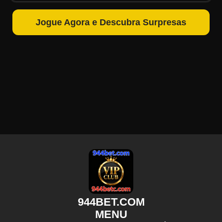
Jogue Agora e Descubra Surpresas
944BET.COM
MENU