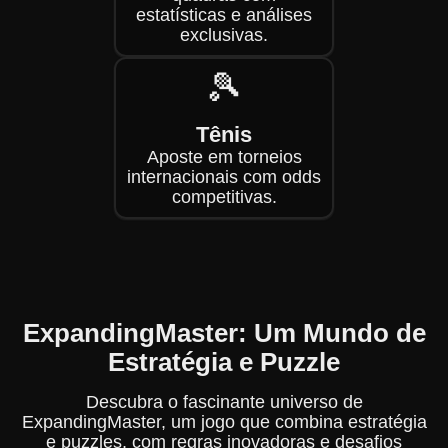
estatísticas e análises
exclusivas.
🎾
Tênis
Aposte em torneios
internacionais com odds
competitivas.
ExpandingMaster: Um Mundo de
Estratégia e Puzzle
Descubra o fascinante universo de
ExpandingMaster, um jogo que combina estratégia
e puzzles, com regras inovadoras e desafios